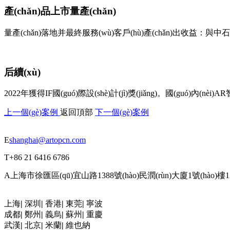
產(chǎn)品上市量產(chǎn)
量產(chǎn)落地并最終服務(wù)客戶(hù)產(chǎn)出收益：與中
后續(xù)
2022年獲得IF國(guó)際設(shè)計(jì)獎(jiǎng)。國(guó)內(n
上一個(gè)案例
返回頂部
下一個(gè)案例
E
shanghai@artopcn.com
T
+86 21 6416 6786
A
上海市徐匯區(qū)宜山路1388號(hào)民潤(rùn)大廈1號(hào)樓1
上海
|
深圳
|
香港
|
東莞
|
寧波
成都
|
鄭州
|
義烏
|
蘇州
|
重慶
武漢
|
北京
|
米蘭
|
維也納