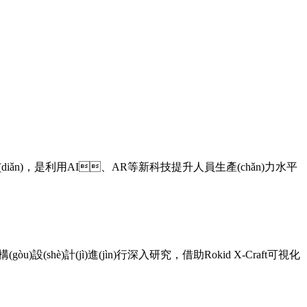
特點(diǎn)，是利用AI、AR等新科技提升人員生產(chǎn)力水平
ié)構(gòu)設(shè)計(jì)進(jìn)行深入研究，借助Rokid X-Craft可視化