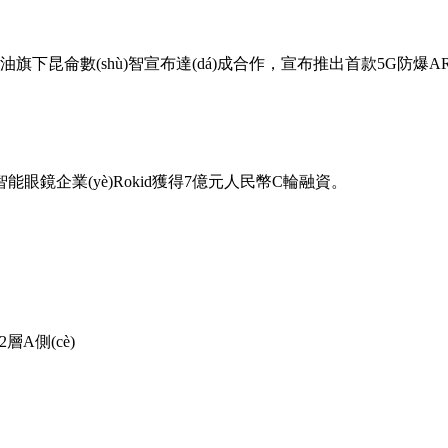
石油旗下昆侖數(shù)智宣布達(dá)成合作，宣布推出首款5G防爆AR
èi)AR智能眼鏡企業(yè)Rokid獲得7億元人民幣C輪融資。
2層A側(cè)