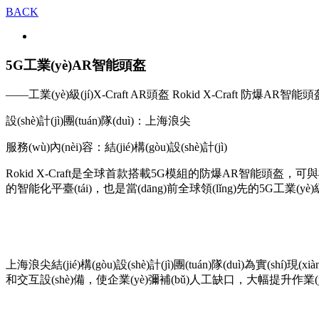
BACK
5G工業(yè)AR智能頭盔
——工業(yè)級(jí)X-Craft AR頭盔 Rokid X-Craft 防爆AR智能頭盔結(
設(shè)計(jì)團(tuán)隊(duì)：上海浪尖
服務(wù)內(nèi)容：結(jié)構(gòu)設(shè)計(jì)
Rokid X-Craft是全球首款搭載5G模組的防爆AR智能頭盔，可與標
的智能化平臺(tái)，也是當(dāng)前全球領(lǐng)先的5G工業(yè)級(jí)
上海浪尖結(jié)構(gòu)設(shè)計(jì)團(tuán)隊(duì)為實(shí)現(x
和交互設(shè)備，使企業(yè)彌補(bǔ)人工缺口，大幅提升作業(