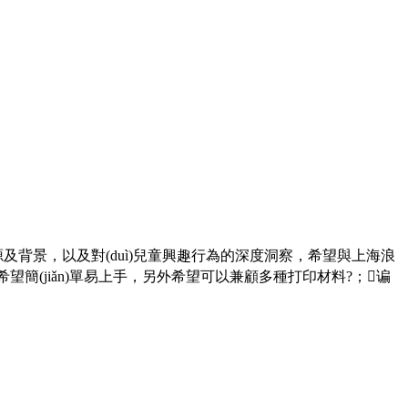
育資源及背景，以及對(duì)兒童興趣行為的深度洞察，希望與上海浪
，操作上希望簡(jiǎn)單易上手，另外希望可以兼顧多種打印材料?；谝