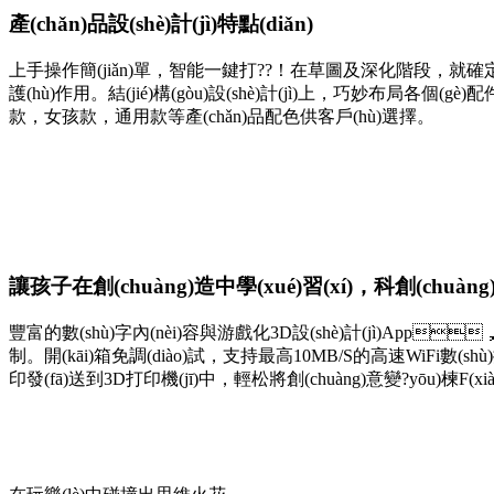
產(chǎn)品設(shè)計(jì)特點(diǎn)
上手操作簡(jiǎn)單，智能一鍵打??！在草圖及深化階段
護(hù)作用。結(jié)構(gòu)設(shè)計(jì)上，巧妙布
款，女孩款，通用款等產(chǎn)品配色供客戶(hù)選擇。
讓孩子在創(chuàng)造中學(xué)習(xí)，科創(chuà
豐富的數(shù)字內(nèi)容與游戲化3D設(shè)計(jì)App，
制。開(kāi)箱免調(diào)試，支持最高10MB/S的高速WiFi數(sh
印發(fā)送到3D打印機(jī)中，輕松將創(chuàng)意變?yōu)楝F(x