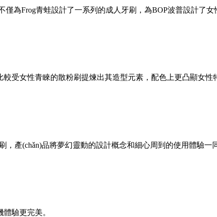
，不僅為Frog青蛙設計了一系列的成人牙刷，為BOP波普設計
受女性青睞的散粉刷提煉出其造型元素，配色上更凸顯女性特征。
刷，產(chǎn)品將夢幻靈動的設計概念和細心周到的使
，人機體驗更完美。