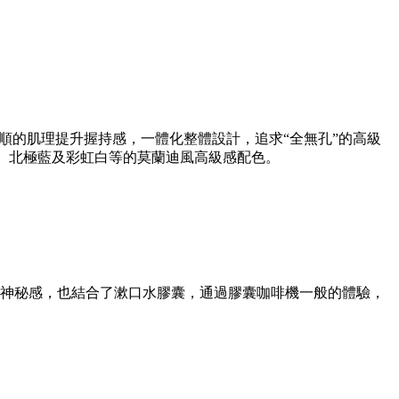
順的肌理提升握持感，
一體化整體設計，追求“全無孔”的高級
、北極藍及彩虹白等的莫蘭迪風高級感配色。
秘感，也結合了漱口水膠囊，通過膠囊咖啡機一般的體驗，