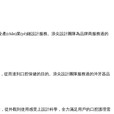
(chǎn)業(yè)鏈設計服務。
浪尖設計團隊為品牌商服務過的
，從而達到口腔保健的目的。浪尖設計團隊服務過的沖牙器品
，從外觀到使用感受上設計科學，全力滿足用戶的口腔護理需