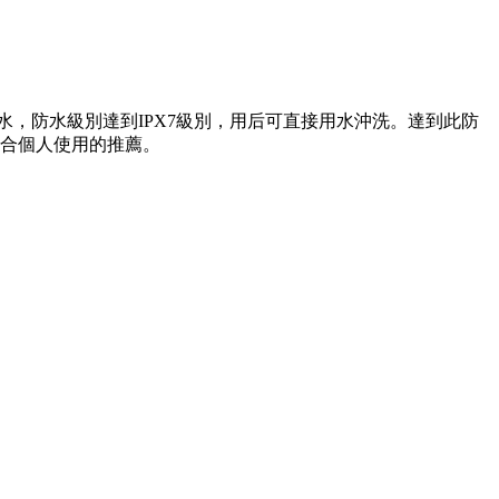
，防水級別達到IPX7級別，用后可直接用水沖洗。達到此防
適合個人使用的推薦。