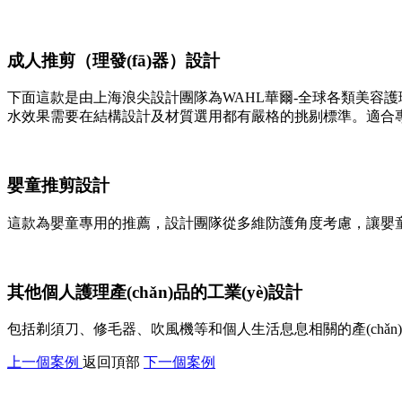
成人推剪（理發(fā)器）設計
下面這款是由上海浪尖設計團隊為WAHL華爾-全球各類美容護理工具
水效果需要在結構設計及材質選用都有嚴格的挑剔標準。適合專
嬰童推剪設計
這款為嬰童專用的推薦，設計團隊從多維防護角度考慮，讓嬰童足
其他個人護理產(chǎn)品的工業(yè)設計
包括剃須刀、修毛器、吹風機等和個人生活息息相關的產(chǎn)品設計
上一個案例
返回頂部
下一個案例