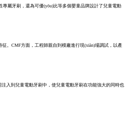
了女性專屬牙刷，還為可優(yōu)比等多個嬰童品牌設計了兒童電動
CMF方面，工程師親自到模廠進行現(xiàn)場調試，以產
用體驗一同注入到兒童電動牙刷中，使兒童電動牙刷在功能強大的同時也