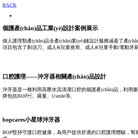
BACK
個護產(chǎn)品工業(yè)設計案例展示
個人護理類產(chǎn)品全產(chǎn)業(yè)鏈設計服務涵蓋了產(c
項目包含了剃須刀、成人&兒童推剪、成人&兒童手動/電動牙刷、沖牙器
口腔護理——沖牙器相關產(chǎn)品設計
沖牙器是一種利用高壓水流清潔口腔的個護產(chǎn)品，利用
牌包括BOP、羅曼、Usmile等。
bopcares小星球沖牙器
BOP堅持守護口腔健康，為用戶提供舒適的口腔護理體驗，