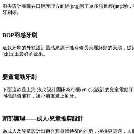
浪尖設計團隊在口腔護理方面經(jīng)累了眾多項目經(jīng)驗
牙刷等。
BOP羽感牙刷
這款牙刷的外觀設計靈感來源于擁有修長美麗脖頸的天鵝，從比較
(chǎn)出最好的效果。
嬰童電動牙刷
下面這款是上海 浪尖設計團隊為可優(yōu)比設計的兒童電動牙
同樣顏值能打，讓小朋友愛上刷牙。
頭部護理——成人/兒童推剪設計
為成人及兒童設計出適合其身體特征的推剪，握持更舒適