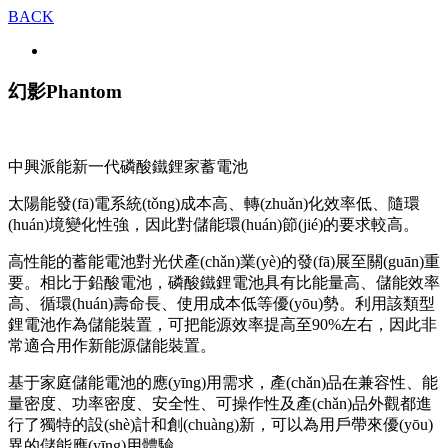
BACK
幻影Phantom
中興派能新一代磷酸鐵鋰家蓄電池
太陽能發(fā)電系統(tǒng)成本高、轉(zhuǎn)化效率低、隨環
(huán)境變化性強，因此對儲能環(huán)節(jié)的要求較高。
高性能的蓄能電池對光伏產(chǎn)業(yè)的發(fā)展至關(guān)重
要。相比于鉛酸電池，磷酸鐵鋰電池具有比能量高、儲能效率
高、循環(huán)壽命長、使用成本低等優(yōu)勢。
利用該類型
鋰電池作為儲能裝置，可把能源效率提高至90%左右，因此非
常適合用作新能源儲能裝置。
基于家庭儲能電池的應(yīng)用需求，產(chǎn)品在兼容性、能
量密度、功率密度、安全性、可操作性及產(chǎn)品外觀都進
行了獨特的設(shè)計和創(chuàng)新，可以為用戶帶來優(yōu)
異的儲能應(yīng)用體驗。