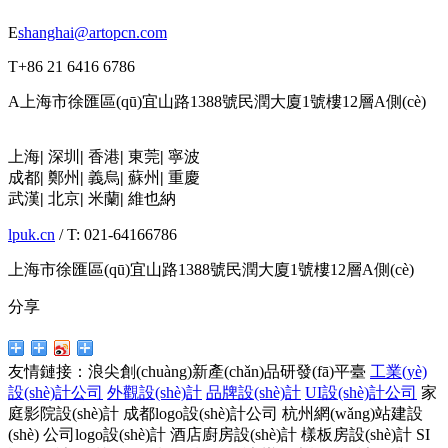
E
shanghai@artopcn.com
T
+86 21 6416 6786
A
上海市徐匯區(qū)宜山路1388號民潤大廈1號樓12層A側(cè)
上海
|
深圳
|
香港
|
東莞
|
寧波
成都
|
鄭州
|
義烏
|
蘇州
|
重慶
武漢
|
北京
|
米蘭
|
維也納
lpuk.cn
/ T: 021-64166786
上海市徐匯區(qū)宜山路1388號民潤大廈1號樓12層A側(cè)
分享
友情鏈接：
浪尖創(chuàng)新產(chǎn)品研發(fā)平臺
工業(yè)
設(shè)計公司
外觀設(shè)計
品牌設(shè)計
UI設(shè)計公司
家
庭影院設(shè)計
成都logo設(shè)計公司
杭州網(wǎng)站建設
(shè)
公司logo設(shè)計
酒店廚房設(shè)計
樣板房設(shè)計
SI