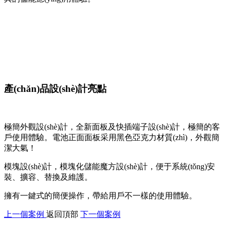
產(chǎn)品設(shè)計亮點
極簡外觀設(shè)計，全新面板及快插端子設(shè)計，極簡的客
戶使用體驗。電池正面面板采用黑色亞克力材質(zhì)，外觀簡
潔大氣！
模塊設(shè)計，模塊化儲能魔方設(shè)計，便于系統(tǒng)安
裝、擴容、替換及維護。
擁有一鍵式的簡便操作，帶給用戶不一樣的使用體驗。
上一個案例
返回頂部
下一個案例