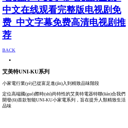
中文在线观看完整版电视剧免
费_中文字幕免费高清电视剧推
荐
BACK
艾美特UNI-KU系列
小家電行業(yè)已從富足進(jìn)入到精致品味階段
定位高端國(guó)際時(shí)尚特性的艾美特電器特聯(lián)合我們
開發(fā)首款智能UNI-KU小家電系列，旨在提升人類精致生活
品味