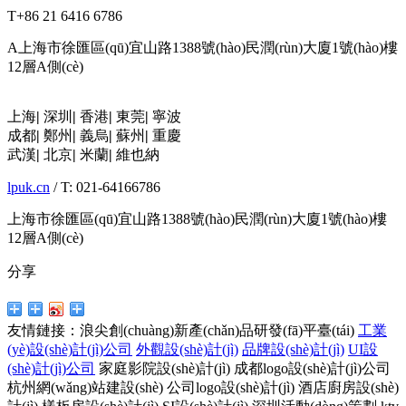
T
+86 21 6416 6786
A
上海市徐匯區(qū)宜山路1388號(hào)民潤(rùn)大廈1號(hào)樓
12層A側(cè)
上海
|
深圳
|
香港
|
東莞
|
寧波
成都
|
鄭州
|
義烏
|
蘇州
|
重慶
武漢
|
北京
|
米蘭
|
維也納
lpuk.cn
/ T: 021-64166786
上海市徐匯區(qū)宜山路1388號(hào)民潤(rùn)大廈1號(hào)樓
12層A側(cè)
分享
友情鏈接：
浪尖創(chuàng)新產(chǎn)品研發(fā)平臺(tái)
工業
(yè)設(shè)計(jì)公司
外觀設(shè)計(jì)
品牌設(shè)計(jì)
UI設
(shè)計(jì)公司
家庭影院設(shè)計(jì)
成都logo設(shè)計(jì)公司
杭州網(wǎng)站建設(shè)
公司logo設(shè)計(jì)
酒店廚房設(shè)