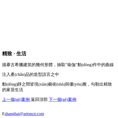
精致 · 生活
描摹古希臘建筑的幾何形體，抽取"瑜伽"動(dòng)作中的曲線
注入產(chǎn)品的造型語言之中
動(dòng)靜之間皆現(xiàn)藝術(shù)與優(yōu)雅，勾勒出精致
的家居生活
上一個(gè)案例
返回頂部
下一個(gè)案例
E
shanghai@artopcn.com