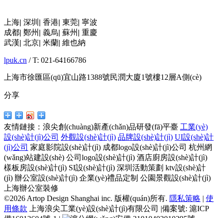
上海
|
深圳
|
香港
|
東莞
|
寧波
成都
|
鄭州
|
義烏
|
蘇州
|
重慶
武漢
|
北京
|
米蘭
|
維也納
lpuk.cn
/ T: 021-64166786
上海市徐匯區(qū)宜山路1388號民潤大廈1號樓12層A側(cè)
分享
友情鏈接：
浪尖創(chuàng)新產(chǎn)品研發(fā)平臺
工業(yè)
設(shè)計(jì)公司
外觀設(shè)計(jì)
品牌設(shè)計(jì)
UI設(shè)計
(jì)公司
家庭影院設(shè)計(jì)
成都logo設(shè)計(jì)公司
杭州網
(wǎng)站建設(shè)
公司logo設(shè)計(jì)
酒店廚房設(shè)計(jì)
樣板房設(shè)計(jì)
SI設(shè)計(jì)
深圳活動策劃
ktv設(shè)計
(jì)
辦公室設(shè)計(jì)
企業(yè)禮品定制
公園景觀設(shè)計(jì)
上海辦公室裝修
©2026 Artop Design Shanghai inc. 版權(quán)所有.
隱私策略
|
使
用條款
上海浪尖工業(yè)設(shè)計(jì)有限公司 |備案號:
滬ICP