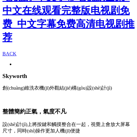
中文在线观看完整版电视剧免
费_中文字幕免费高清电视剧推
荐
BACK
Skyworth
創(chuàng)維洗衣機(jī)外觀結(jié)構(gòu)設(shè)計(jì)
整體簡約正氣，氣度不凡
設(shè)計(jì)上將按鍵和觸摸整合在一起，視覺上會放大屏幕
尺寸，同時(shí)操作更加人機(jī)便捷