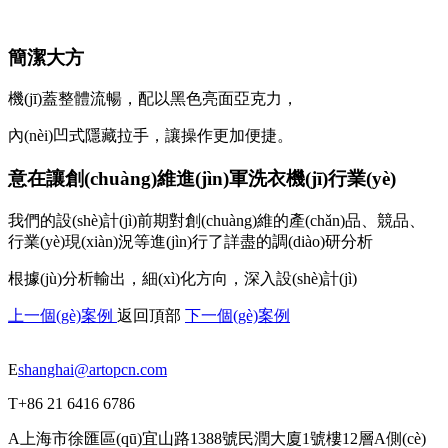
簡潔大方
機(jī)蓋整體流暢，配以黑色亮面亞克力，
內(nèi)凹式隱藏拉手，
讓操作更加便捷。
意在讓創(chuàng)維進(jìn)軍洗衣機(jī)行業(yè)
我們的設(shè)計(jì)前期對創(chuàng)維的產(chǎn)品、競品、
行業(yè)現(xiàn)況等進(jìn)行了詳盡的調(diào)研分析
根據(jù)分析輸出，細(xì)化方向，深入設(shè)計(jì)
上一個(gè)案例
返回頂部
下一個(gè)案例
E
shanghai@artopcn.com
T
+86 21 6416 6786
A
上海市徐匯區(qū)宜山路1388號民潤大廈1號樓12層A側(cè)