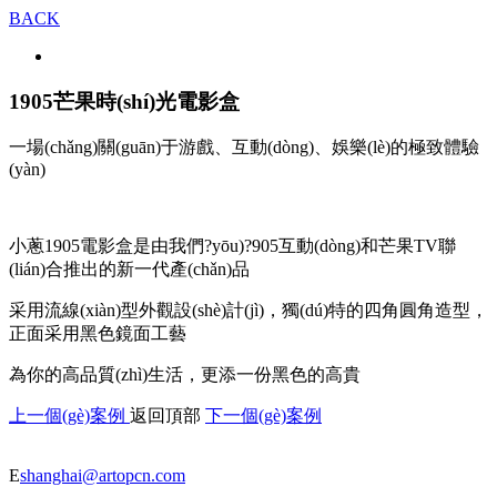
BACK
1905芒果時(shí)光電影盒
一場(chǎng)關(guān)于游戲、互動(dòng)、娛樂(lè)的極致體驗
(yàn)
小蔥1905電影盒是由我們?yōu)?905互動(dòng)和芒果TV聯
(lián)合推出的新一代產(chǎn)品
采用流線(xiàn)型外觀設(shè)計(jì)，獨(dú)特的四角圓角造型，
正面采用黑色鏡面工藝
為你的高品質(zhì)生活，更添一份黑色的高貴
上一個(gè)案例
返回頂部
下一個(gè)案例
E
shanghai@artopcn.com