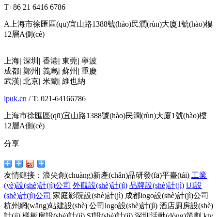
T
+86 21 6416 6786
A
上海市徐匯區(qū)宜山路1388號(hào)民潤(rùn)大廈1號(hào)樓
12層A側(cè)
上海
|
深圳
|
香港
|
東莞
|
寧波
成都
|
鄭州
|
義烏
|
蘇州
|
重慶
武漢
|
北京
|
米蘭
|
維也納
lpuk.cn
/ T: 021-64166786
上海市徐匯區(qū)宜山路1388號(hào)民潤(rùn)大廈1號(hào)樓
12層A側(cè)
分享
友情鏈接：
浪尖創(chuàng)新產(chǎn)品研發(fā)平臺(tái)
工業
(yè)設(shè)計(jì)公司
外觀設(shè)計(jì)
品牌設(shè)計(jì)
UI設
(shè)計(jì)公司
家庭影院設(shè)計(jì)
成都logo設(shè)計(jì)公司
杭州網(wǎng)站建設(shè)
公司logo設(shè)計(jì)
酒店廚房設(shè)
計(jì)
樣板房設(shè)計(jì)
SI設(shè)計(jì)
深圳活動(dòng)策劃
ktv