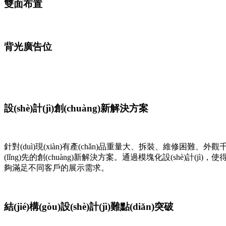
雙面布置
背光廣告位
設(shè)計(jì)創(chuàng)新解決方案
針對(duì)現(xiàn)有產(chǎn)品重量大、拆裝、維修困難、外觀
(lǐng)先的創(chuàng)新解決方案。通過模塊化設(shè)計(jì)
夠滿足不同客戶的展示需求。
結(jié)構(gòu)設(shè)計(jì)難點(diǎn)突破