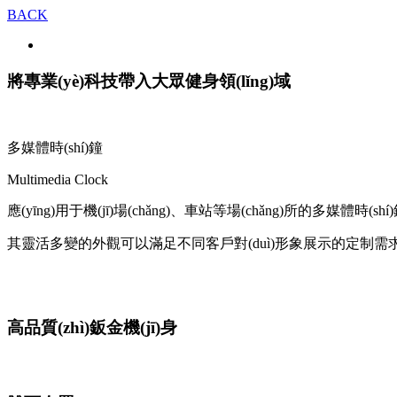
BACK
將專業(yè)科技帶入大眾健身領(lǐng)域
多媒體時(shí)鐘
Multimedia Clock
應(yīng)用于機(jī)場(chǎng)、車站等場(chǎng)所的多媒體時(shí)鐘
其靈活多變的外觀可以滿足不同客戶對(duì)形象展示的定制需求。創
高品質(zhì)鈑金機(jī)身