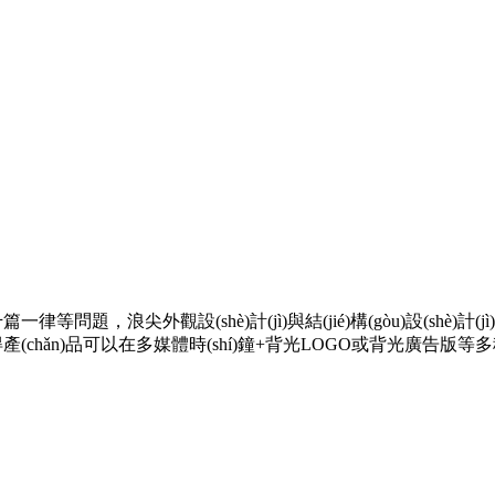
千篇一律等問題，浪尖外觀設(shè)計(jì)與結(jié)構(gòu)設(shè)計(
，使得產(chǎn)品可以在多媒體時(shí)鐘+背光LOGO或背光廣