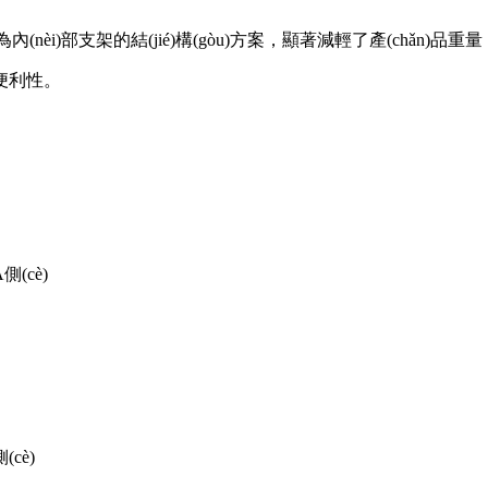
nèi)部支架的結(jié)構(gòu)方案，顯著減輕了產(chǎn)品重量
利性。
側(cè)
cè)