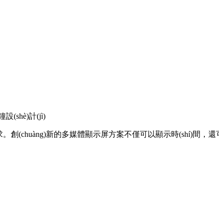
設(shè)計(jì)
(chuàng)新的多媒體顯示屏方案不僅可以顯示時(shí)間，還