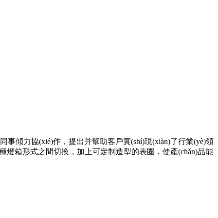
jì)同事傾力協(xié)作，提出并幫助客戶實(shí)現(xiàn)了行業(yè)領
告版等多種燈箱形式之間切換，加上可定制造型的表圈，使產(chǎn)品能