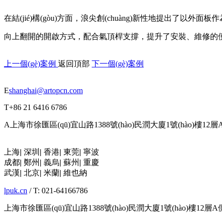
在結(jié)構(gòu)方面，浪尖創(chuàng)新性地提出了以外面板作為內(
向上翻開的開啟方式，配合氣頂桿支撐，提升了安裝、維修的便
上一個(gè)案例
返回頂部
下一個(gè)案例
E
shanghai@artopcn.com
T
+86 21 6416 6786
A
上海市徐匯區(qū)宜山路1388號(hào)民潤大廈1號(hào)樓12層A
上海
|
深圳
|
香港
|
東莞
|
寧波
成都
|
鄭州
|
義烏
|
蘇州
|
重慶
武漢
|
北京
|
米蘭
|
維也納
lpuk.cn
/ T: 021-64166786
上海市徐匯區(qū)宜山路1388號(hào)民潤大廈1號(hào)樓12層A側(