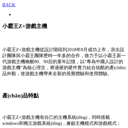
BACK
小霸王Z+游戲主機
小霸王Z+游戲主機從設計階段到2018年8月成功上市，浪尖設
計團隊與小霸王團隊歷時一年多的合作，致力于以小霸王新一
代游戲主機喚醒80、90后的童年記憶，以“專為中國人設計的
游戲主機”為核心理念，將過硬的硬件實力結合炫酷的產(chǎn)
品外觀，使游戲主機帶來全新的視覺體驗和使用體驗。
產(chǎn)品特點
小霸王Z+游戲主機有自己的主機系統(tǒng)，同時搭載
windows和獨立游戲系統(tǒng)，兼顧主機模式和游戲模式；