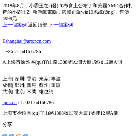
2018年8月，小霸王在cj發(fā)布會上公布了和美國AMD合作打
造的小霸王Z+新游戲電腦，搭載正版win10系統(tǒng)，售價
4998元
上一個案例
返回頂部
下一個案例
E
shanghai@artopcn.com
T
+86 21 6416 6786
A
上海市徐匯區(qū)宜山路1388號民潤大廈1號樓12層A側
上海
|
深圳
|
香港
|
東莞
|
寧波
成都
|
鄭州
|
義烏
|
蘇州
|
重慶
武漢
|
北京
|
米蘭
|
維也納
lpuk.cn
/ T: 021-64166786
上海市徐匯區(qū)宜山路1388號民潤大廈1號樓12層A側
分享