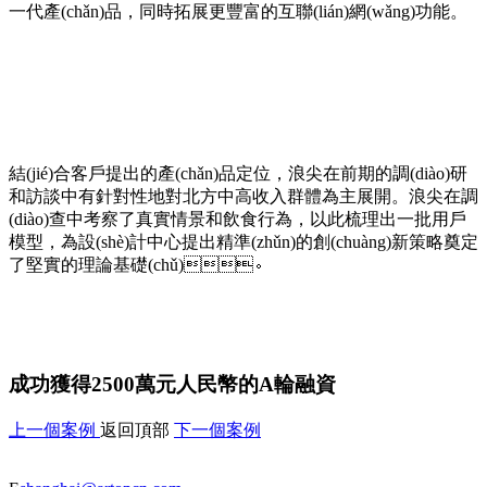
一代產(chǎn)品，同時拓展更豐富的互聯(lián)網(wǎng)功能。
結(jié)合客戶提出的產(chǎn)品定位，浪尖在前期的調(diào)研
和訪談中有針對性地對北方中高收入群體為主展開。浪尖在調
(diào)查中考察了真實情景和飲食行為，以此梳理出一批用戶
模型，為設(shè)計中心提出精準(zhǔn)的創(chuàng)新策略奠定
了堅實的理論基礎(chǔ)。
成功獲得2500萬元人民幣的A輪融資
上一個案例
返回頂部
下一個案例