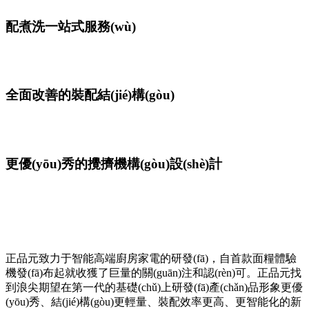
配煮洗一站式服務(wù)
全面改善的裝配結(jié)構(gòu)
更優(yōu)秀的攪擠機構(gòu)設(shè)計
正品元致力于智能高端廚房家電的研發(fā)，自首款面糧體驗
機發(fā)布起就收獲了巨量的關(guān)注和認(rèn)可。正品元找
到浪尖期望在第一代的基礎(chǔ)上研發(fā)產(chǎn)品形象更優
(yōu)秀、結(jié)構(gòu)更輕量、裝配效率更高、更智能化的新