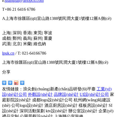
E
shanghai@artopcn.com
T
+86 21 6416 6786
A
上海市徐匯區(qū)宜山路1388號民潤大廈1號樓12層A側(cè)
上海
|
深圳
|
香港
|
東莞
|
寧波
成都
|
鄭州
|
義烏
|
蘇州
|
重慶
武漢
|
北京
|
米蘭
|
維也納
lpuk.cn
/ T: 021-64166786
上海市徐匯區(qū)宜山路1388號民潤大廈1號樓12層A側(cè)
分享
友情鏈接：
浪尖創(chuàng)新產(chǎn)品研發(fā)平臺
工業(yè)
設(shè)計公司
外觀設(shè)計
品牌設(shè)計
UI設(shè)計公司
家
庭影院設(shè)計
成都logo設(shè)計公司
杭州網(wǎng)站建設
(shè)
公司logo設(shè)計
酒店廚房設(shè)計
樣板房設(shè)計
SI
設(shè)計
深圳活動策劃
ktv設(shè)計
辦公室設(shè)計
企業(yè)
禮品定制
公園景觀設(shè)計
上海辦公室裝修