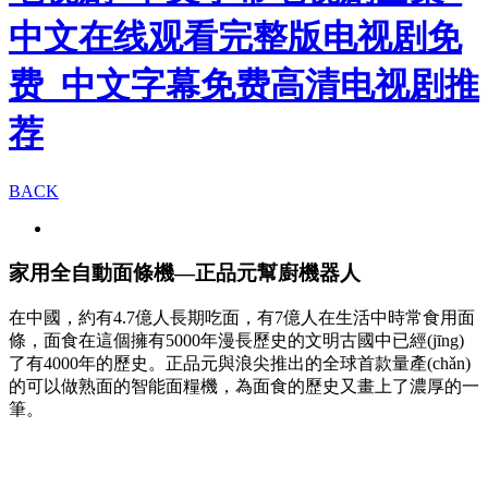
中文在线观看完整版电视剧免
费_中文字幕免费高清电视剧推
荐
BACK
家用全自動面條機—正品元幫廚機器人
在中國，約有4.7億人長期吃面，有7億人在生活中時常食用面
條，面食在這個擁有5000年漫長歷史的文明古國中已經(jīng)
了有4000年的歷史。正品元與浪尖推出的全球首款量產(chǎn)
的可以做熟面的智能面糧機，為面食的歷史又畫上了濃厚的一
筆。