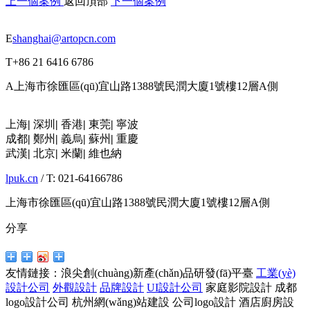
上一個案例
返回頂部
下一個案例
E
shanghai@artopcn.com
T
+86 21 6416 6786
A
上海市徐匯區(qū)宜山路1388號民潤大廈1號樓12層A側
上海
|
深圳
|
香港
|
東莞
|
寧波
成都
|
鄭州
|
義烏
|
蘇州
|
重慶
武漢
|
北京
|
米蘭
|
維也納
lpuk.cn
/ T: 021-64166786
上海市徐匯區(qū)宜山路1388號民潤大廈1號樓12層A側
分享
友情鏈接：
浪尖創(chuàng)新產(chǎn)品研發(fā)平臺
工業(yè)
設計公司
外觀設計
品牌設計
UI設計公司
家庭影院設計
成都
logo設計公司
杭州網(wǎng)站建設
公司logo設計
酒店廚房設