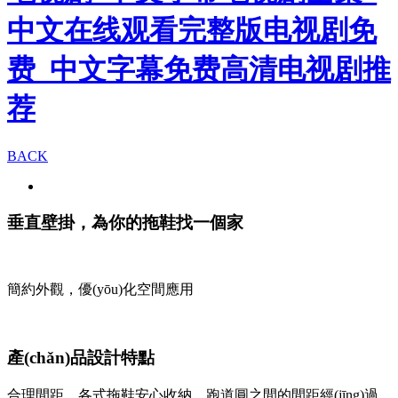
中文在线观看完整版电视剧免
费_中文字幕免费高清电视剧推
荐
BACK
垂直壁掛，為你的拖鞋找一個家
簡約外觀，優(yōu)化空間應用
產(chǎn)品設計特點
合理間距，各式拖鞋安心收納。
跑道圓之間的間距經(jīng)過