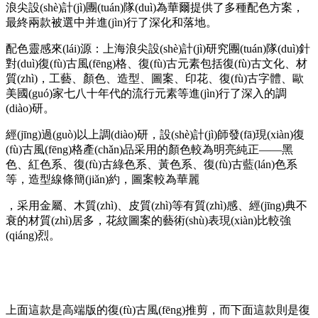
浪尖設(shè)計(jì)團(tuán)隊(duì)為華爾提供了多種配色方案，
最終兩款被選中并進(jìn)行了深化和落地。
配色靈感來(lái)源：上海浪尖設(shè)計(jì)研究團(tuán)隊(duì)針
對(duì)復(fù)古風(fēng)格、復(fù)古元素包括復(fù)古文化、材
質(zhì)，工藝、顏色、造型、圖案、印花、復(fù)古字體、歐
美國(guó)家七八十年代的流行元素等進(jìn)行了深入的調
(diào)研。
經(jīng)過(guò)以上調(diào)研，設(shè)計(jì)師發(fā)現(xiàn)復
(fù)古風(fēng)格產(chǎn)品采用的顏色較為明亮純正——黑
色、紅色系、復(fù)古綠色系、黃色系、復(fù)古藍(lán)色系
等
，造型線條簡(jiǎn)約，圖案較為華麗
，采用金屬、木質(zhì)、皮質(zhì)等有質(zhì)感、經(jīng)典不
衰的材質(zhì)居多，
花紋圖案的藝術(shù)表現(xiàn)比較強
(qiáng)烈。
上面這款是高端版的復(fù)古風(fēng)推剪，而下面這款則是復