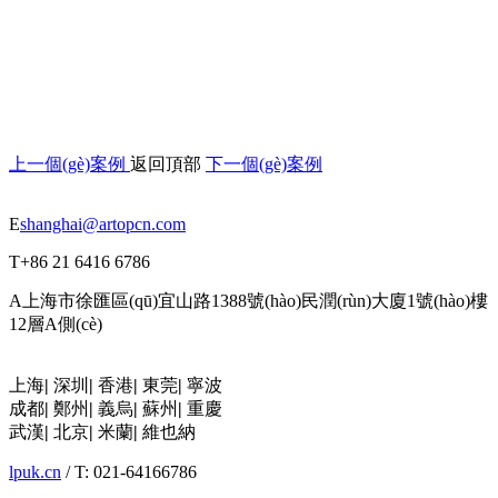
上一個(gè)案例
返回頂部
下一個(gè)案例
E
shanghai@artopcn.com
T
+86 21 6416 6786
A
上海市徐匯區(qū)宜山路1388號(hào)民潤(rùn)大廈1號(hào)樓
12層A側(cè)
上海
|
深圳
|
香港
|
東莞
|
寧波
成都
|
鄭州
|
義烏
|
蘇州
|
重慶
武漢
|
北京
|
米蘭
|
維也納
lpuk.cn
/ T: 021-64166786